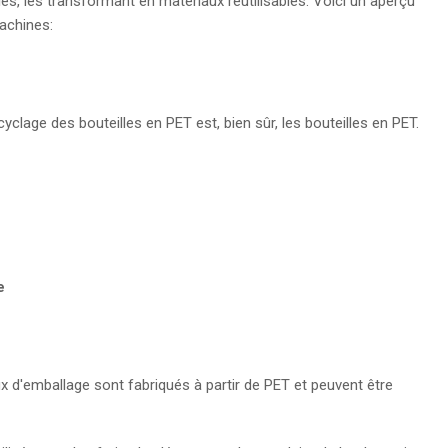
s, les transformant en matériaux réutilisables. Voici un aperçu
achines:
yclage des bouteilles en PET est, bien sûr, les bouteilles en PET.
e
x d'emballage sont fabriqués à partir de PET et peuvent être