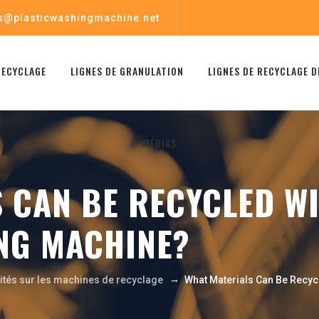
s@plasticwashingmachine.net
RECYCLAGE
LIGNES DE GRANULATION
LIGNES DE RECYCLAGE D
MÉDIAS
 CAN BE RECYCLED WI
NG MACHINE?
→
lités sur les machines de recyclage
What Materials Can Be Recyc