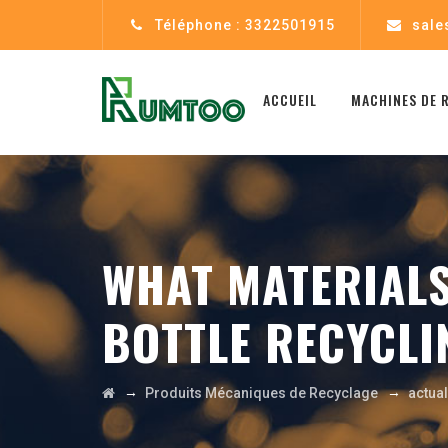
Téléphone : 3322501915
sale
ACCUEIL
MACHINES DE 
WHAT MATERIALS
BOTTLE RECYCLI
→
→
Produits Mécaniques de Recyclage
actua