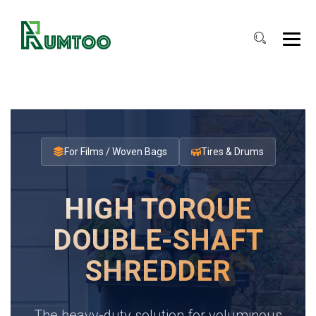
For Films / Woven Bags
Tires & Drums
HIGH TORQUE
DOUBLE-SHAFT
SHREDDER
The heavy-duty solution for voluminous