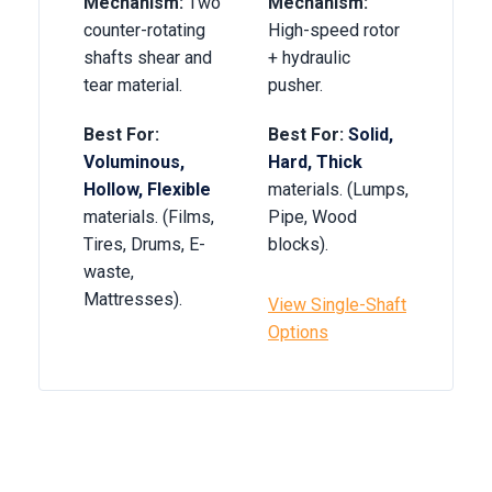
Mechanism:
Two
Mechanism:
counter-rotating
High-speed rotor
shafts shear and
+ hydraulic
tear material.
pusher.
Best For:
Best For:
Solid,
Voluminous,
Hard, Thick
Hollow, Flexible
materials. (Lumps,
materials. (Films,
Pipe, Wood
Tires, Drums, E-
blocks).
waste,
Mattresses).
View Single-Shaft
Options