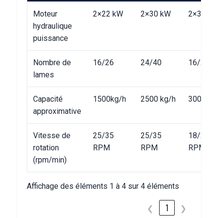
Moteur
2×22 kW
2×30 kW
2×30 k
hydraulique
puissance
Nombre de
16/26
24/40
16/26
lames
Capacité
1500kg/h
2500 kg/h
3000 kg
approximative
Vitesse de
25/35
25/35
18/28
rotation
RPM
RPM
RPM
(rpm/min)
Affichage des éléments 1 à 4 sur 4 éléments
❮
1
❯