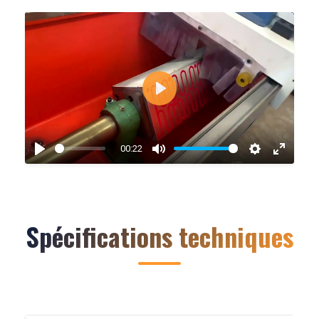
JOUER
00:22
JOUER
DÉSACTIVER
PARAMÈTR
ENTRE
LE
EN
SON
MODE
PLEIN
Spécifications techniques
ÉCRAN