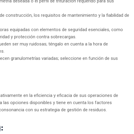
metría deseada o el perfil de trituración requerido para sus
d de construcción, los requisitos de mantenimiento y la fiabilidad de
radoras equipadas con elementos de seguridad esenciales, como
idad y protección contra sobrecargas.
 pueden ser muy ruidosas; téngalo en cuenta a la hora de
es.
frecen granulometrías variadas; seleccione en función de sus
icativamente en la eficiencia y eficacia de sus operaciones de
a las opciones disponibles y tiene en cuenta los factores
consonancia con su estrategia de gestión de residuos.
: