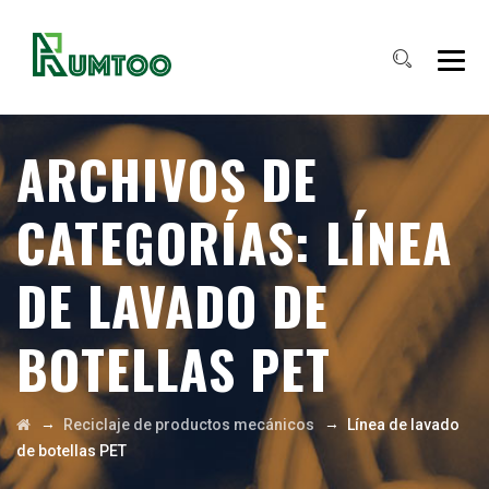
ARCHIVOS DE
CATEGORÍAS:
LÍNEA
DE LAVADO DE
BOTELLAS PET
→
→
Reciclaje de productos mecánicos
Línea de lavado
de botellas PET