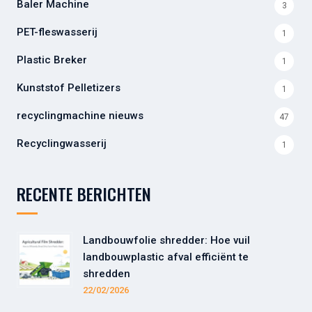
Baler Machine
3
PET-fleswasserij
1
Plastic Breker
1
Kunststof Pelletizers
1
recyclingmachine nieuws
47
Recyclingwasserij
1
RECENTE BERICHTEN
Landbouwfolie shredder: Hoe vuil
landbouwplastic afval efficiënt te
shredden
22/02/2026