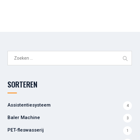
Zoeken
naar:
SORTEREN
Assistentiesysteem
4
Baler Machine
3
PET-fleswasserij
1