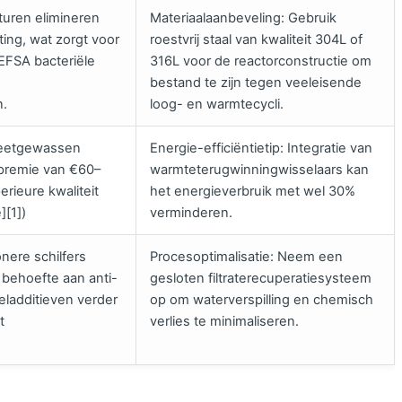
turen elimineren
Materiaalaanbeveling: Gebruik
ting, wat zorgt voor
roestvrij staal van kwaliteit 304L of
/EFSA bacteriële
316L voor de reactorconstructie om
bestand te zijn tegen veeleisende
n.
loog- en warmtecycli.
heetgewassen
Energie-efficiëntietip: Integratie van
 premie van €60–
warmteterugwinningwisselaars kan
rieure kwaliteit
het energieverbruik met wel 30%
][1])
verminderen.
nere schilfers
Procesoptimalisatie: Neem een
 behoefte aan anti-
gesloten filtraterecuperatiesysteem
eladditieven verder
op om waterverspilling en chemisch
t
verlies te minimaliseren.