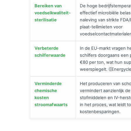
Bereiken van
De hoge bedrijfstempera
voedselkwaliteit-
effectief microbiële belas
sterilisatie
naleving van strikte FDA
plaat-tellimieten voor
voedselcontactmateriale
Verbeterde
In de EU-markt vragen 
schilferwaarde
schilfers doorgaans een
€80 per ton, wat hun supe
weerspiegelt. ([Energycle
Verminderde
Het produceren van scho
chemische
vermindert aanzienlijk de
kosten
stofmiddelen en IV-herst
stroomafwaarts
in het proces, wat leidt to
kostenbesparingen.