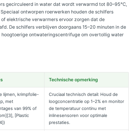
fers gecirculeerd in water dat wordt verwarmd tot 80–95°C,
. Speciaal ontworpen roerwerken houden de schilfers
m- of elektrische verwarmers ervoor zorgen dat de
d. De schilfers verblijven doorgaans 15–20 minuten in de
 hoogtoerige ontwateringscentrifuge om overtollig water
is
Technische opmerking
 lijmen, krimpfolie-
Cruciaal technisch detail: Houd de
op, met
loogconcentratie op 1–2% en monitor
entages van 99% of
de temperatuur continu met
m][3], [Plastic
inlinesensoren voor optimale
4])
prestaties.