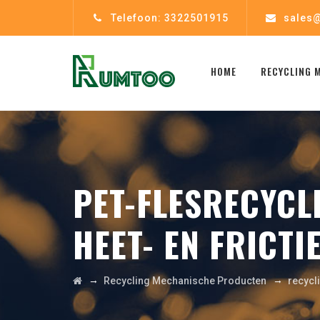
Telefoon: 3322501915
sales@
HOME
RECYCLING 
PET-FLESRECYCL
HEET- EN FRICT
→
→
Recycling Mechanische Producten
recycl