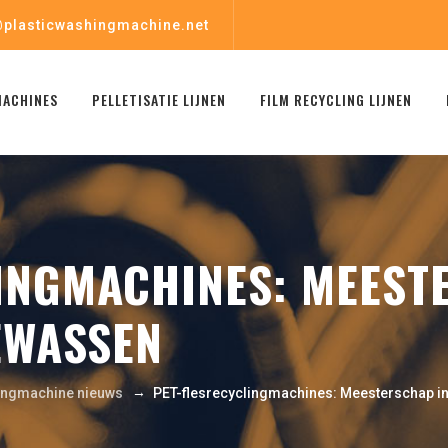
plasticwashingmachine.net
MACHINES
PELLETISATIE LIJNEN
FILM RECYCLING LIJNEN
INGMACHINES: MEEST
IEWASSEN
→
ingmachine nieuws
PET-flesrecyclingmachines: Meesterschap in 