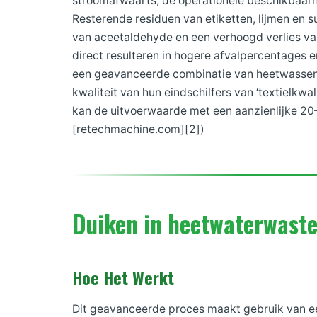
stroomafwaarts, de operationele beschikbaarh
Resterende residuen van etiketten, lijmen en 
van aceetaldehyde en een verhoogd verlies van i
direct resulteren in hogere afvalpercentages 
een geavanceerde combinatie van heetwassen e
kwaliteit van hun eindschilfers van ‘textielkwa
kan de uitvoerwaarde met een aanzienlijke 20–
[retechmachine.com][2])
Duiken in heetwaterwast
Hoe Het Werkt
Dit geavanceerde proces maakt gebruik van ee