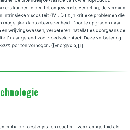
eid en de uiteindelijke waarde van uw eindproduct.
suikers kunnen leiden tot ongewenste vergeling, de vorming
ntrinsieke viscositeit (IV). Dit zijn kritieke problemen die
en mogelijke klantontevredenheid. Door te upgraden naar
n wrijvingswassen, verbeteren installaties doorgaans de
liteit’ naar gereed voor voedselcontact. Deze verbetering
30% per ton verhogen. ([Energycle][1],
echnologie
n omhulde roestvrijstalen reactor – vaak aangeduid als