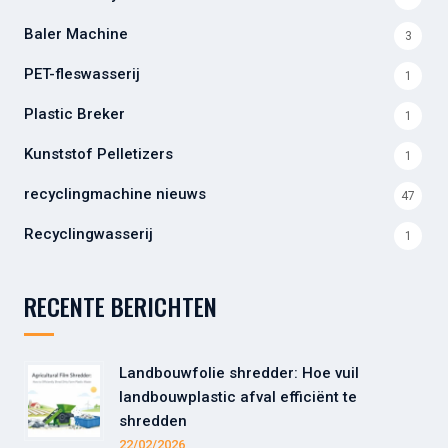
Baler Machine
3
PET-fleswasserij
1
Plastic Breker
1
Kunststof Pelletizers
1
recyclingmachine nieuws
47
Recyclingwasserij
1
RECENTE BERICHTEN
Landbouwfolie shredder: Hoe vuil
landbouwplastic afval efficiënt te
shredden
22/02/2026