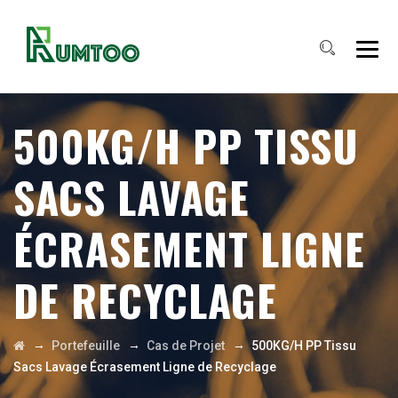
500KG/H PP TISSU
SACS LAVAGE
ÉCRASEMENT LIGNE
DE RECYCLAGE
→
→
→
Portefeuille
Cas de Projet
500KG/H PP Tissu
Sacs Lavage Écrasement Ligne de Recyclage