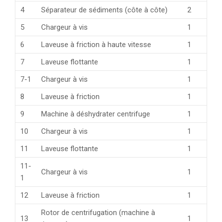
4
Séparateur de sédiments (côte à côte)
2
5
Chargeur à vis
1
6
Laveuse à friction à haute vitesse
1
7
Laveuse flottante
1
7-1
Chargeur à vis
1
8
Laveuse à friction
1
9
Machine à déshydrater centrifuge
1
10
Chargeur à vis
1
11
Laveuse flottante
1
11-
Chargeur à vis
1
1
12
Laveuse à friction
1
Rotor de centrifugation (machine à
13
1