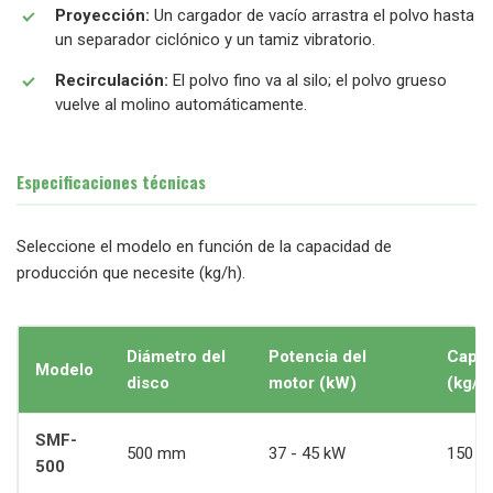
Proyección:
Un cargador de vacío arrastra el polvo hasta
un separador ciclónico y un tamiz vibratorio.
Recirculación:
El polvo fino va al silo; el polvo grueso
vuelve al molino automáticamente.
Especificaciones técnicas
Seleccione el modelo en función de la capacidad de
producción que necesite (kg/h).
Diámetro del
Potencia del
Capac
Modelo
disco
motor (kW)
(kg/h
SMF-
500 mm
37 - 45 kW
150 - 
500