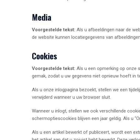
Media
Voorgestelde tekst:
Als u afbeeldingen naar de we
de website kunnen locatiegegevens van afbeeldinge
Cookies
Voorgestelde tekst:
Als u een opmerking op onze si
gemak, zodat u uw gegevens niet opnieuw hoeft in te 
Als u onze inlogpagina bezoekt, stellen we een tijd
verwijderd wanneer u uw browser sluit.
Wanneer u inlogt, stellen we ook verschillende cook
schermoptiescookies blijven een jaar geldig. Als u "O
Als u een artikel bewerkt of publiceert, wordt een e
het artikel aan dat u zojuist hebt bewerkt. Deze verlo