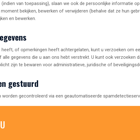
(indien van toepassing), slaan we ook de persoonlijke informatie op di
k moment bekijken, bewerken of verwijderen (behalve dat ze hun gebr
jken en bewerken.
gegevens
e heeft, of opmerkingen heeft achtergelaten, kunt u verzoeken om e
f alle gegevens die u aan ons hebt verstrekt. U kunt ook verzoeken d
cht zijn te bewaren voor administratieve, juridische of beveiligingsd
en gestuurd
worden gecontroleerd via een geautomatiseerde spamdetectieserv
 U