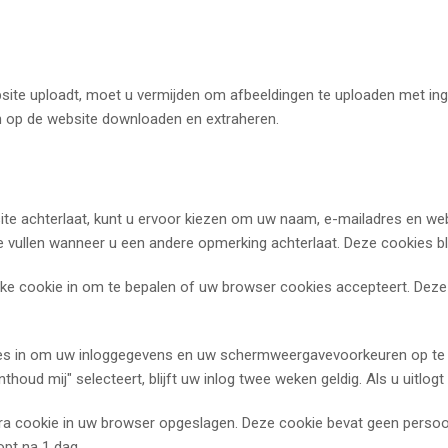
bsite uploadt, moet u vermijden om afbeeldingen te uploaden met in
n op de website downloaden en extraheren.
te achterlaat, kunt u ervoor kiezen om uw naam, e-mailadres en webs
vullen wanneer u een andere opmerking achterlaat. Deze cookies blij
elijke cookie in om te bepalen of uw browser cookies accepteert. De
ies in om uw inloggegevens en uw schermweergavevoorkeuren op te sl
nthoud mij" selecteert, blijft uw inlog twee weken geldig. Als u uitlo
xtra cookie in uw browser opgeslagen. Deze cookie bevat geen persoon
opt na 1 dag.