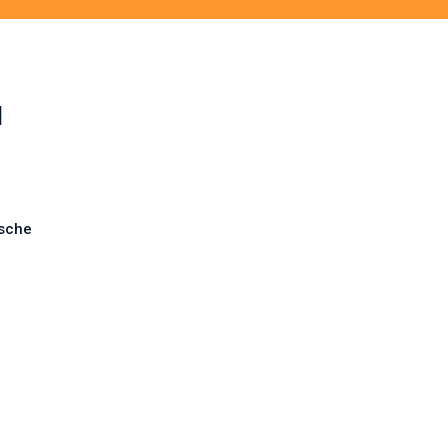
N
sche