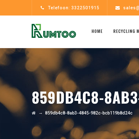
Telefoon: 3322501915
sales@
HOME
RECYCLING 
859DB4C8-8AB3
→
859db4c8-8ab3-4845-982c-bcb119b8d24c