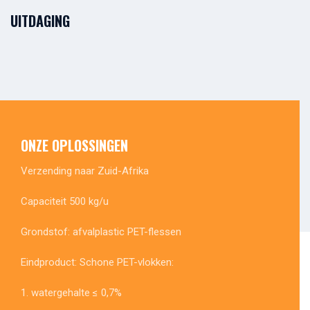
UITDAGING
ONZE OPLOSSINGEN
Verzending naar Zuid-Afrika
Capaciteit 500 kg/u
Grondstof: afvalplastic PET-flessen
Eindproduct: Schone PET-vlokken:
1. watergehalte ≤ 0,7%