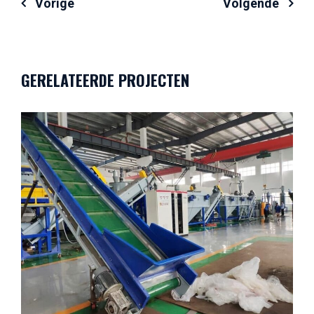
Bericht
Vorige
Volgende
navigatie
GERELATEERDE PROJECTEN