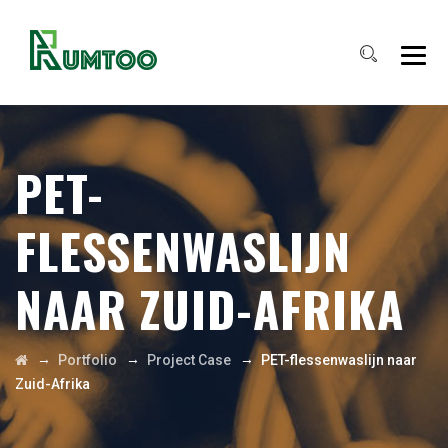
PET-
FLESSENWASLIJN
NAAR ZUID-AFRIKA
→
→
→
Portfolio
Project Case
PET-flessenwaslijn naar
Zuid-Afrika